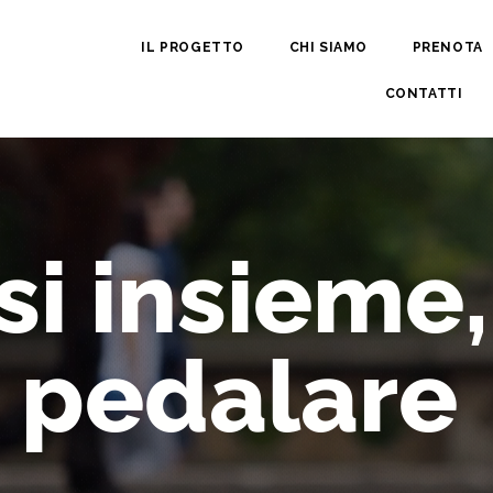
IL PROGETTO
CHI SIAMO
PRENOTA
CONTATTI
i insieme,
i
pedalare