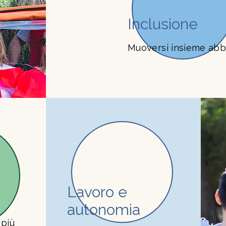
Inclusione
Muoversi insieme abba
Lavoro e
autonomia
 più